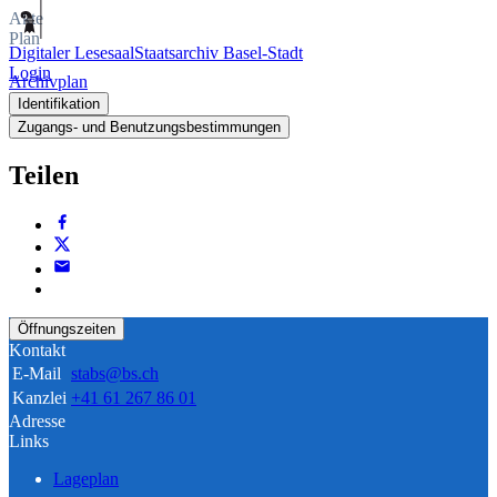
Akte
Plan
Digitaler Lesesaal
Staatsarchiv Basel-Stadt
Login
Archivplan
Identifikation
Zugangs- und Benutzungsbestimmungen
Teilen
Öffnungszeiten
Kontakt
E-Mail
stabs@bs.ch
Kanzlei
+41 61 267 86 01
Adresse
Links
Lageplan