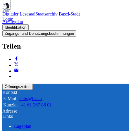
Akte
Plan
Digitaler Lesesaal
Staatsarchiv Basel-Stadt
Login
Archivplan
Identifikation
Zugangs- und Benutzungsbestimmungen
Teilen
Öffnungszeiten
Kontakt
E-Mail
stabs@bs.ch
Kanzlei
+41 61 267 86 01
Adresse
Links
Lageplan