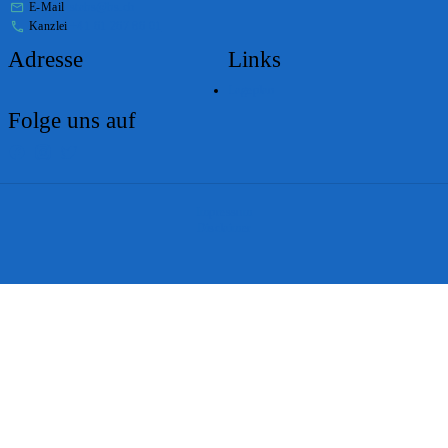
E-Mail
stabs@bs.ch
Kanzlei
+41 61 267 86 01
Adresse
Links
Lageplan
Folge uns auf
Impressum
Disclaimer