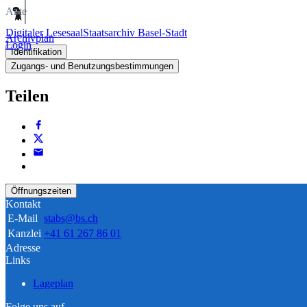
Akte
Digitaler Lesesaal
Staatsarchiv Basel-Stadt
Archivplan
Login
Identifikation
Zugangs- und Benutzungsbestimmungen
Teilen
Öffnungszeiten
Kontakt
E-Mail
stabs@bs.ch
Kanzlei
+41 61 267 86 01
Adresse
Links
Lageplan
Folge uns auf