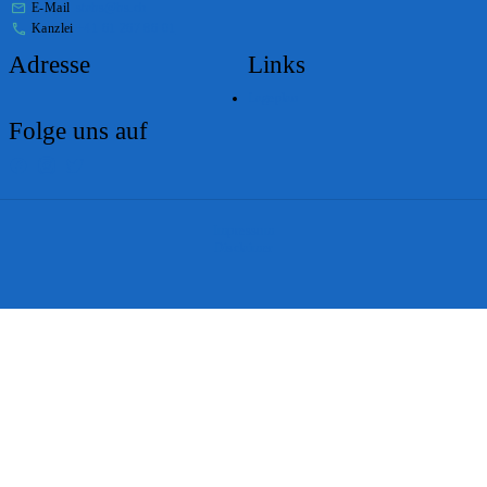
E-Mail
stabs@bs.ch
Kanzlei
+41 61 267 86 01
Adresse
Links
Lageplan
Folge uns auf
Impressum
Disclaimer