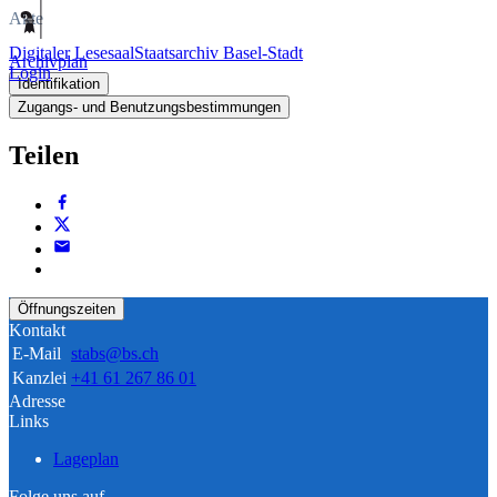
Akte
Digitaler Lesesaal
Staatsarchiv Basel-Stadt
Archivplan
Login
Identifikation
Zugangs- und Benutzungsbestimmungen
Teilen
Öffnungszeiten
Kontakt
E-Mail
stabs@bs.ch
Kanzlei
+41 61 267 86 01
Adresse
Links
Lageplan
Folge uns auf