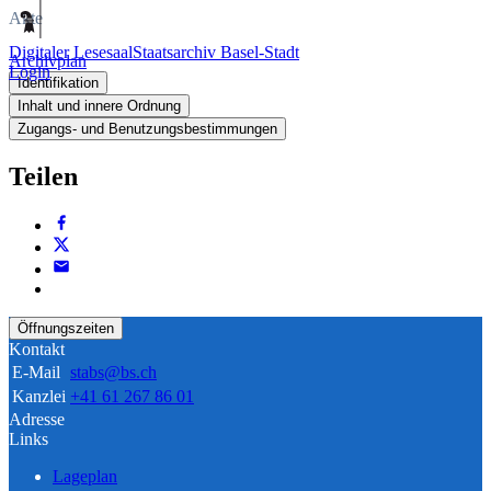
Akte
Digitaler Lesesaal
Staatsarchiv Basel-Stadt
Archivplan
Login
Identifikation
Inhalt und innere Ordnung
Zugangs- und Benutzungsbestimmungen
Teilen
Öffnungszeiten
Kontakt
E-Mail
stabs@bs.ch
Kanzlei
+41 61 267 86 01
Adresse
Links
Lageplan