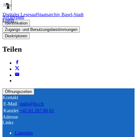
Akte
Digitaler Lesesaal
Staatsarchiv Basel-Stadt
Archivplan
Login
Identifikation
Zugangs- und Benutzungsbestimmungen
Deskriptoren
Teilen
Öffnungszeiten
Kontakt
E-Mail
stabs@bs.ch
Kanzlei
+41 61 267 86 01
Adresse
Links
Lageplan