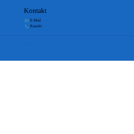
Kontakt
E-Mail
stabs@bs.ch
Kanzlei
+41 61 267 86 01
Impressum
Disclaimer