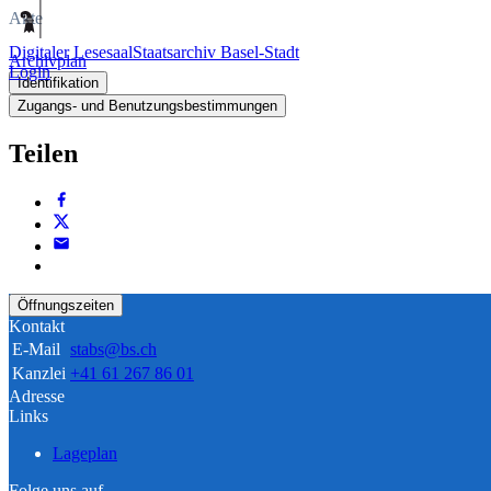
Akte
Digitaler Lesesaal
Staatsarchiv Basel-Stadt
Archivplan
Login
Identifikation
Zugangs- und Benutzungsbestimmungen
Teilen
Öffnungszeiten
Kontakt
E-Mail
stabs@bs.ch
Kanzlei
+41 61 267 86 01
Adresse
Links
Lageplan
Folge uns auf