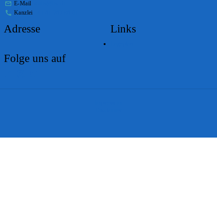
E-Mail
stabs@bs.ch
Kanzlei
+41 61 267 86 01
Adresse
Links
Lageplan
Folge uns auf
Impressum
Disclaimer