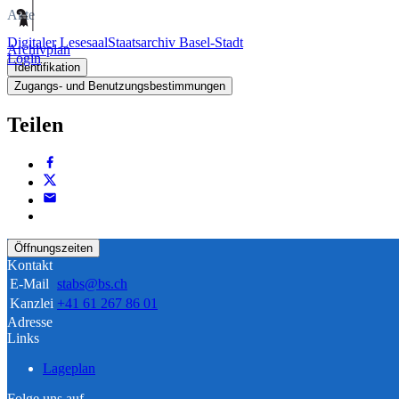
Akte
Digitaler Lesesaal
Staatsarchiv Basel-Stadt
Archivplan
Login
Identifikation
Zugangs- und Benutzungsbestimmungen
Teilen
Öffnungszeiten
Kontakt
E-Mail
stabs@bs.ch
Kanzlei
+41 61 267 86 01
Adresse
Links
Lageplan
Folge uns auf