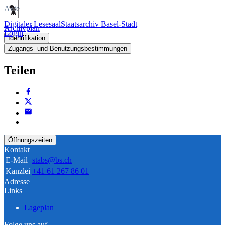
Akte
Digitaler Lesesaal
Staatsarchiv Basel-Stadt
Archivplan
Login
Identifikation
Zugangs- und Benutzungsbestimmungen
Teilen
Öffnungszeiten
Kontakt
E-Mail
stabs@bs.ch
Kanzlei
+41 61 267 86 01
Adresse
Links
Lageplan
Folge uns auf