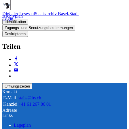
Akte
Digitaler Lesesaal
Staatsarchiv Basel-Stadt
Archivplan
Login
Identifikation
Zugangs- und Benutzungsbestimmungen
Deskriptoren
Teilen
Öffnungszeiten
Kontakt
E-Mail
stabs@bs.ch
Kanzlei
+41 61 267 86 01
Adresse
Links
Lageplan