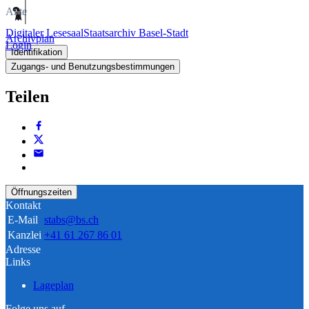
Akte
Digitaler Lesesaal
Staatsarchiv Basel-Stadt
Archivplan
Login
Identifikation
Zugangs- und Benutzungsbestimmungen
Teilen
Öffnungszeiten
Kontakt
E-Mail
stabs@bs.ch
Kanzlei
+41 61 267 86 01
Adresse
Links
Lageplan
Folge uns auf