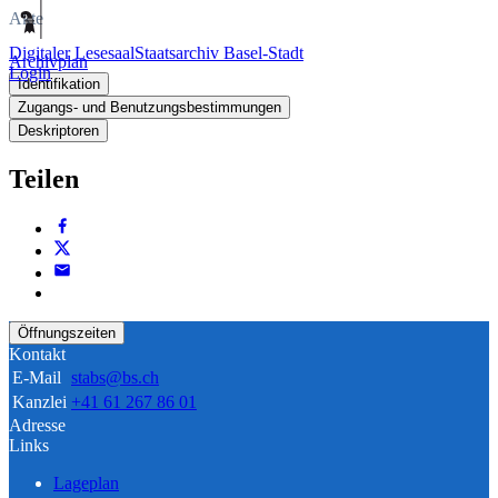
Akte
Digitaler Lesesaal
Staatsarchiv Basel-Stadt
Archivplan
Login
Identifikation
Zugangs- und Benutzungsbestimmungen
Deskriptoren
Teilen
Öffnungszeiten
Kontakt
E-Mail
stabs@bs.ch
Kanzlei
+41 61 267 86 01
Adresse
Links
Lageplan