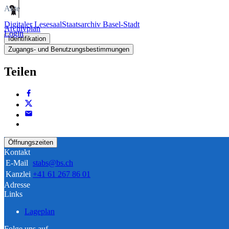
Akte
Digitaler Lesesaal
Staatsarchiv Basel-Stadt
Archivplan
Login
Identifikation
Zugangs- und Benutzungsbestimmungen
Teilen
Öffnungszeiten
Kontakt
E-Mail
stabs@bs.ch
Kanzlei
+41 61 267 86 01
Adresse
Links
Lageplan
Folge uns auf