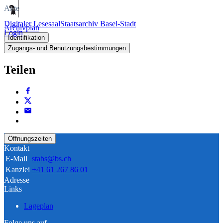
Akte
Digitaler Lesesaal
Staatsarchiv Basel-Stadt
Archivplan
Login
Identifikation
Zugangs- und Benutzungsbestimmungen
Teilen
Öffnungszeiten
Kontakt
E-Mail
stabs@bs.ch
Kanzlei
+41 61 267 86 01
Adresse
Links
Lageplan
Folge uns auf