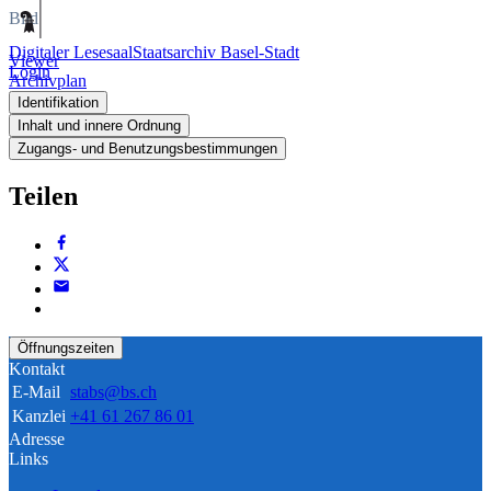
Bild
Digitaler Lesesaal
Staatsarchiv Basel-Stadt
Viewer
Login
Archivplan
Identifikation
Inhalt und innere Ordnung
Zugangs- und Benutzungsbestimmungen
Teilen
Öffnungszeiten
Kontakt
E-Mail
stabs@bs.ch
Kanzlei
+41 61 267 86 01
Adresse
Links