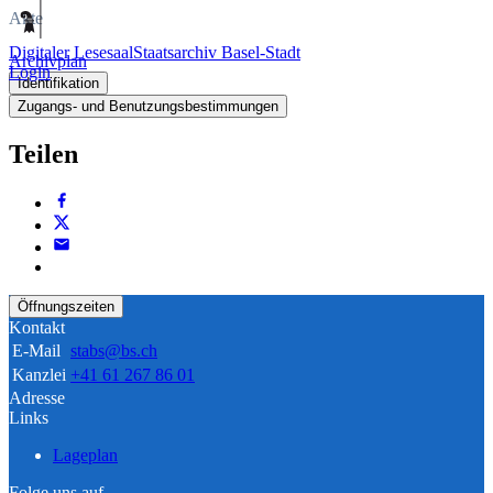
Akte
Digitaler Lesesaal
Staatsarchiv Basel-Stadt
Archivplan
Login
Identifikation
Zugangs- und Benutzungsbestimmungen
Teilen
Öffnungszeiten
Kontakt
E-Mail
stabs@bs.ch
Kanzlei
+41 61 267 86 01
Adresse
Links
Lageplan
Folge uns auf