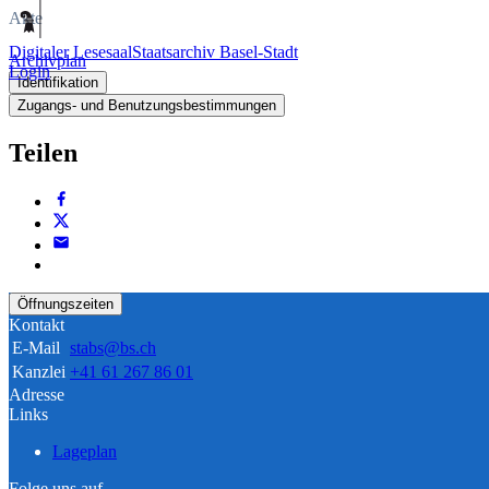
Akte
Digitaler Lesesaal
Staatsarchiv Basel-Stadt
Archivplan
Login
Identifikation
Zugangs- und Benutzungsbestimmungen
Teilen
Öffnungszeiten
Kontakt
E-Mail
stabs@bs.ch
Kanzlei
+41 61 267 86 01
Adresse
Links
Lageplan
Folge uns auf