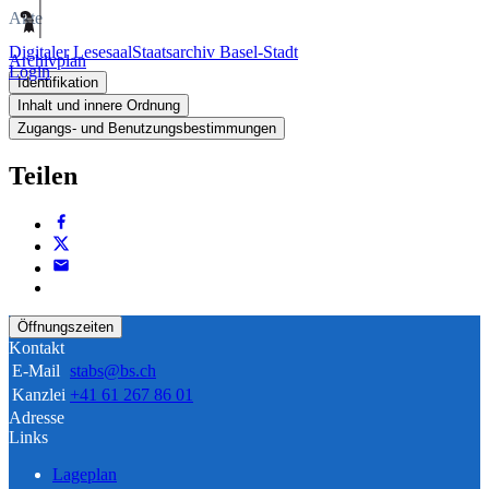
Akte
Digitaler Lesesaal
Staatsarchiv Basel-Stadt
Archivplan
Login
Identifikation
Inhalt und innere Ordnung
Zugangs- und Benutzungsbestimmungen
Teilen
Öffnungszeiten
Kontakt
E-Mail
stabs@bs.ch
Kanzlei
+41 61 267 86 01
Adresse
Links
Lageplan