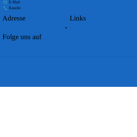
E-Mail
stabs@bs.ch
Kanzlei
+41 61 267 86 01
Adresse
Links
Lageplan
Folge uns auf
Impressum
Disclaimer