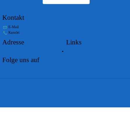
Kontakt
E-Mail
stabs@bs.ch
Kanzlei
+41 61 267 86 01
Adresse
Links
Lageplan
Folge uns auf
Impressum
Disclaimer