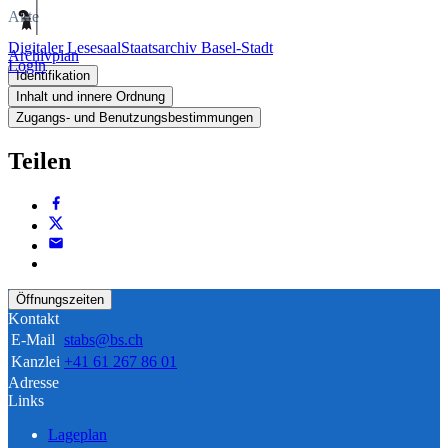
Akte
Digitaler Lesesaal
Staatsarchiv Basel-Stadt
Archivplan
Login
Identifikation
Inhalt und innere Ordnung
Zugangs- und Benutzungsbestimmungen
Teilen
Öffnungszeiten
Kontakt
E-Mail
stabs@bs.ch
Kanzlei
+41 61 267 86 01
Adresse
Links
Lageplan