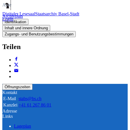
Akte
Digitaler Lesesaal
Staatsarchiv Basel-Stadt
Archivplan
Login
Identifikation
Inhalt und innere Ordnung
Zugangs- und Benutzungsbestimmungen
Teilen
Öffnungszeiten
Kontakt
E-Mail
stabs@bs.ch
Kanzlei
+41 61 267 86 01
Adresse
Links
Lageplan