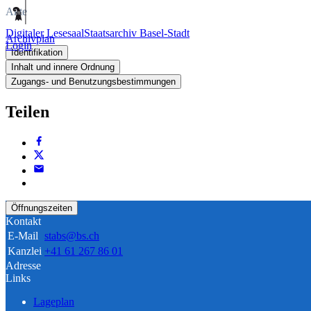
Akte
Digitaler Lesesaal
Staatsarchiv Basel-Stadt
Archivplan
Login
Identifikation
Inhalt und innere Ordnung
Zugangs- und Benutzungsbestimmungen
Teilen
Öffnungszeiten
Kontakt
E-Mail
stabs@bs.ch
Kanzlei
+41 61 267 86 01
Adresse
Links
Lageplan