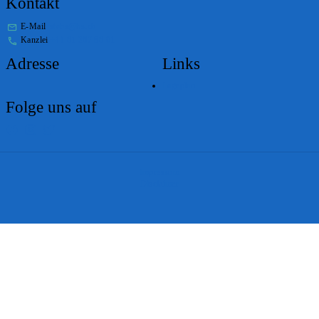
Kontakt
E-Mail
stabs@bs.ch
Kanzlei
+41 61 267 86 01
Adresse
Links
Lageplan
Folge uns auf
Impressum
Disclaimer