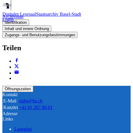
Akte
Digitaler Lesesaal
Staatsarchiv Basel-Stadt
Archivplan
Login
Identifikation
Inhalt und innere Ordnung
Zugangs- und Benutzungsbestimmungen
Teilen
Öffnungszeiten
Kontakt
E-Mail
stabs@bs.ch
Kanzlei
+41 61 267 86 01
Adresse
Links
Lageplan