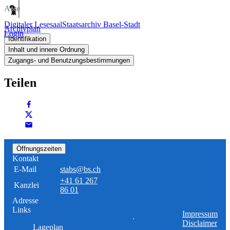
Akte
Digitaler Lesesaal
Staatsarchiv Basel-Stadt
Archivplan
Login
Identifikation
Inhalt und innere Ordnung
Zugangs- und Benutzungsbestimmungen
Teilen
Öffnungszeiten
Kontakt
E-Mail
stabs@bs.ch
+41 61 267
Kanzlei
86 01
Adresse
Links
Impressum
Disclaimer
Lageplan