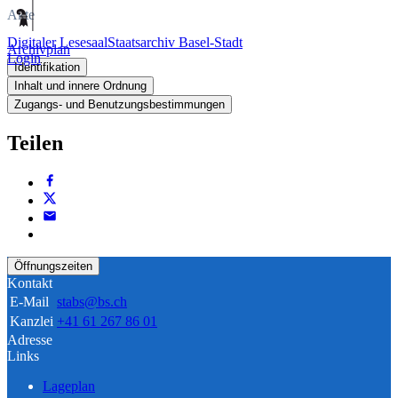
Akte
Digitaler Lesesaal
Staatsarchiv Basel-Stadt
Archivplan
Login
Identifikation
Inhalt und innere Ordnung
Zugangs- und Benutzungsbestimmungen
Teilen
Öffnungszeiten
Kontakt
E-Mail
stabs@bs.ch
Kanzlei
+41 61 267 86 01
Adresse
Links
Lageplan