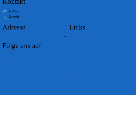
Kontakt
E-Mail
stabs@bs.ch
Kanzlei
+41 61 267 86 01
Adresse
Links
Lageplan
Folge uns auf
Impressum
Disclaimer