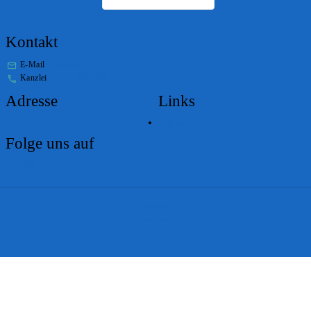
Kontakt
E-Mail
stabs@bs.ch
Kanzlei
+41 61 267 86 01
Adresse
Links
Lageplan
Folge uns auf
Impressum
Disclaimer