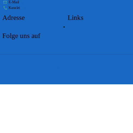
E-Mail
stabs@bs.ch
Kanzlei
+41 61 267 86 01
Adresse
Links
Lageplan
Folge uns auf
Impressum
Disclaimer