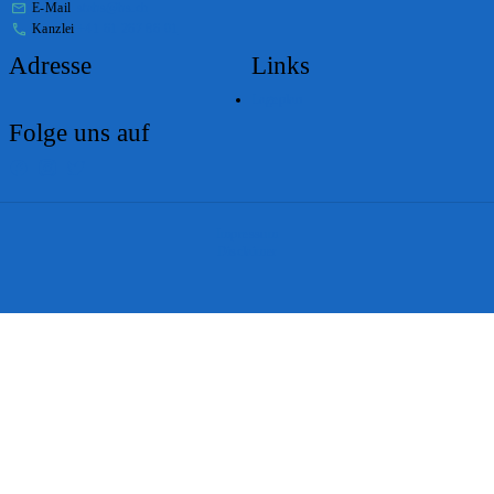
E-Mail
stabs@bs.ch
Kanzlei
+41 61 267 86 01
Adresse
Links
Lageplan
Folge uns auf
Impressum
Disclaimer