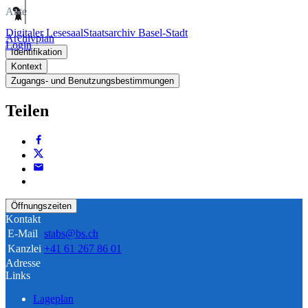
Akte
Digitaler Lesesaal
Staatsarchiv Basel-Stadt
Archivplan
Login
Identifikation
Kontext
Zugangs- und Benutzungsbestimmungen
Teilen
Öffnungszeiten
Kontakt
E-Mail
stabs@bs.ch
Kanzlei
+41 61 267 86 01
Adresse
Links
Lageplan