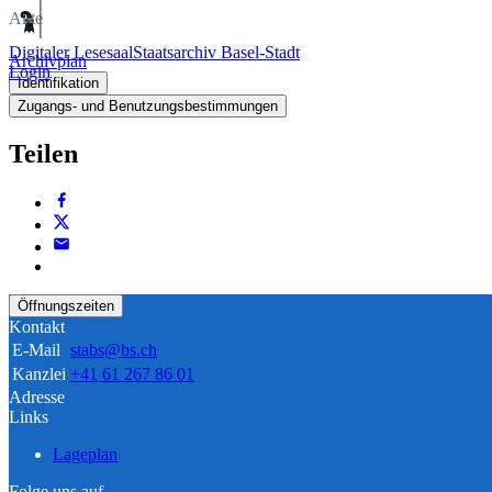
Akte
Digitaler Lesesaal
Staatsarchiv Basel-Stadt
Archivplan
Login
Identifikation
Zugangs- und Benutzungsbestimmungen
Teilen
Öffnungszeiten
Kontakt
E-Mail
stabs@bs.ch
Kanzlei
+41 61 267 86 01
Adresse
Links
Lageplan
Folge uns auf