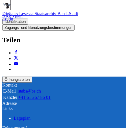
Akte
Digitaler Lesesaal
Staatsarchiv Basel-Stadt
Archivplan
Login
Identifikation
Zugangs- und Benutzungsbestimmungen
Teilen
Öffnungszeiten
Kontakt
E-Mail
stabs@bs.ch
Kanzlei
+41 61 267 86 01
Adresse
Links
Lageplan
Folge uns auf