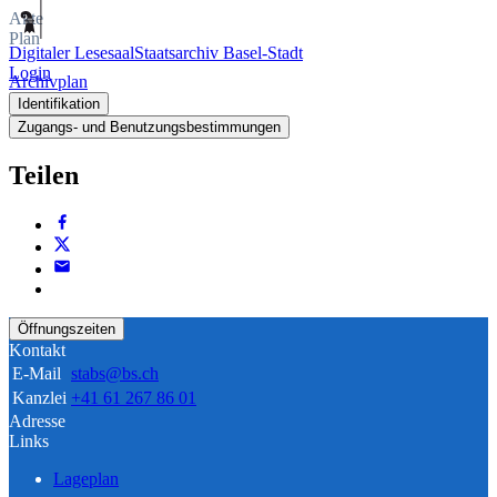
Akte
Plan
Digitaler Lesesaal
Staatsarchiv Basel-Stadt
Login
Archivplan
Identifikation
Zugangs- und Benutzungsbestimmungen
Teilen
Öffnungszeiten
Kontakt
E-Mail
stabs@bs.ch
Kanzlei
+41 61 267 86 01
Adresse
Links
Lageplan