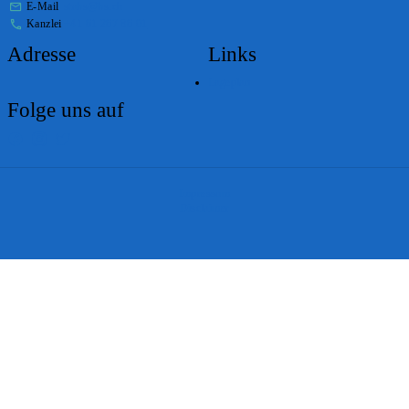
E-Mail
stabs@bs.ch
Kanzlei
+41 61 267 86 01
Adresse
Links
Lageplan
Folge uns auf
Impressum
Disclaimer