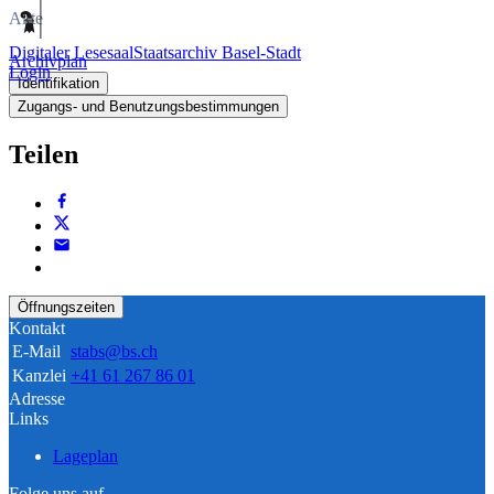
Akte
Digitaler Lesesaal
Staatsarchiv Basel-Stadt
Archivplan
Login
Identifikation
Zugangs- und Benutzungsbestimmungen
Teilen
Öffnungszeiten
Kontakt
E-Mail
stabs@bs.ch
Kanzlei
+41 61 267 86 01
Adresse
Links
Lageplan
Folge uns auf