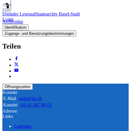
Akte
Plan
Digitaler Lesesaal
Staatsarchiv Basel-Stadt
Login
Archivplan
Identifikation
Zugangs- und Benutzungsbestimmungen
Teilen
Öffnungszeiten
Kontakt
E-Mail
stabs@bs.ch
Kanzlei
+41 61 267 86 01
Adresse
Links
Lageplan