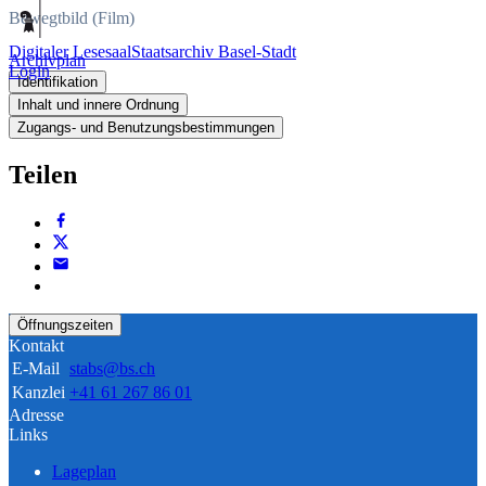
Bewegtbild (Film)
Digitaler Lesesaal
Staatsarchiv Basel-Stadt
Archivplan
Login
Identifikation
Inhalt und innere Ordnung
Zugangs- und Benutzungsbestimmungen
Teilen
Öffnungszeiten
Kontakt
E-Mail
stabs@bs.ch
Kanzlei
+41 61 267 86 01
Adresse
Links
Lageplan