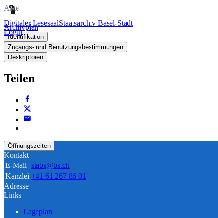
Akte
Digitaler Lesesaal
Staatsarchiv Basel-Stadt
Archivplan
Login
Identifikation
Zugangs- und Benutzungsbestimmungen
Deskriptoren
Teilen
Öffnungszeiten
Kontakt
E-Mail
stabs@bs.ch
Kanzlei
+41 61 267 86 01
Adresse
Links
Lageplan