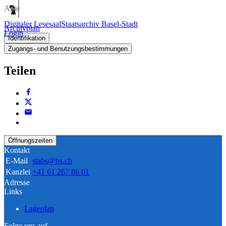
Akte
Digitaler Lesesaal
Staatsarchiv Basel-Stadt
Archivplan
Login
Identifikation
Zugangs- und Benutzungsbestimmungen
Teilen
Öffnungszeiten
Kontakt
E-Mail
stabs@bs.ch
Kanzlei
+41 61 267 86 01
Adresse
Links
Lageplan
Folge uns auf