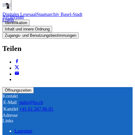
Bild
Digitaler Lesesaal
Staatsarchiv Basel-Stadt
Archivplan
Login
Identifikation
Inhalt und innere Ordnung
Zugangs- und Benutzungsbestimmungen
Teilen
Öffnungszeiten
Kontakt
E-Mail
stabs@bs.ch
Kanzlei
+41 61 267 86 01
Adresse
Links
Lageplan