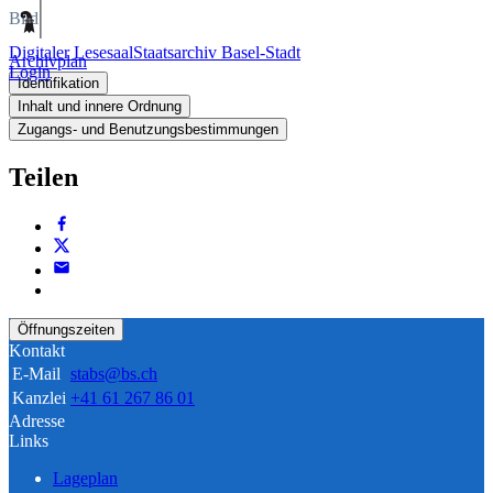
Bild
Digitaler Lesesaal
Staatsarchiv Basel-Stadt
Archivplan
Login
Identifikation
Inhalt und innere Ordnung
Zugangs- und Benutzungsbestimmungen
Teilen
Öffnungszeiten
Kontakt
E-Mail
stabs@bs.ch
Kanzlei
+41 61 267 86 01
Adresse
Links
Lageplan