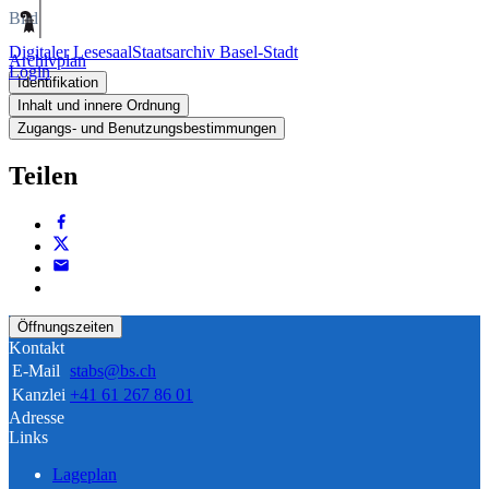
Bild
Digitaler Lesesaal
Staatsarchiv Basel-Stadt
Archivplan
Login
Identifikation
Inhalt und innere Ordnung
Zugangs- und Benutzungsbestimmungen
Teilen
Öffnungszeiten
Kontakt
E-Mail
stabs@bs.ch
Kanzlei
+41 61 267 86 01
Adresse
Links
Lageplan