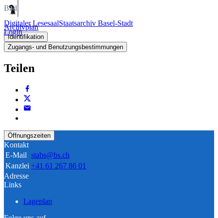
Bild
Digitaler Lesesaal
Staatsarchiv Basel-Stadt
Archivplan
Login
Identifikation
Zugangs- und Benutzungsbestimmungen
Teilen
Öffnungszeiten
Kontakt
E-Mail
stabs@bs.ch
Kanzlei
+41 61 267 86 01
Adresse
Links
Lageplan
Folge uns auf