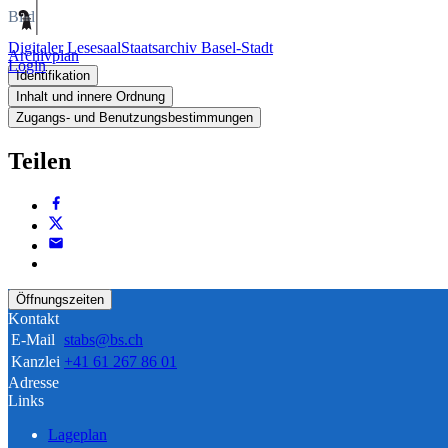
Bild
Digitaler Lesesaal
Staatsarchiv Basel-Stadt
Archivplan
Login
Identifikation
Inhalt und innere Ordnung
Zugangs- und Benutzungsbestimmungen
Teilen
Öffnungszeiten
Kontakt
E-Mail
stabs@bs.ch
Kanzlei
+41 61 267 86 01
Adresse
Links
Lageplan